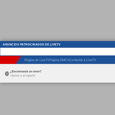
ANUNCIOS PATROCINADOS DE LIVETV
Reglas de LiveTV
Página DMCA
Contactar a LiveTV
¿Encontraste un error?
¡Vamos a arreglarlo!