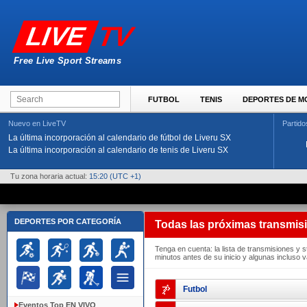
TV
LIVE
Free Live Sport Streams
FUTBOL
TENIS
DEPORTES DE 
Nuevo en LiveTV
Partido
La última incorporación al calendario de fútbol de Liveru SX
La última incorporación al calendario de tenis de Liveru SX
Tu zona horaria actual:
15:20
(UTC +1)
DEPORTES POR CATEGORÍA
Todas las próximas transmis
Tenga en cuenta: la lista de transmisiones y 
minutos antes de su inicio y algunas incluso 
Futbol
Eventos Top EN VIVO