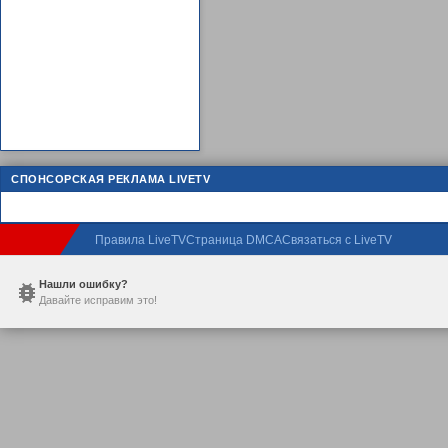
СПОНСОРСКАЯ РЕКЛАМА LIVETV
Правила LiveTV
Страница DMCA
Связаться с LiveTV
Нашли ошибку?
Давайте исправим это!