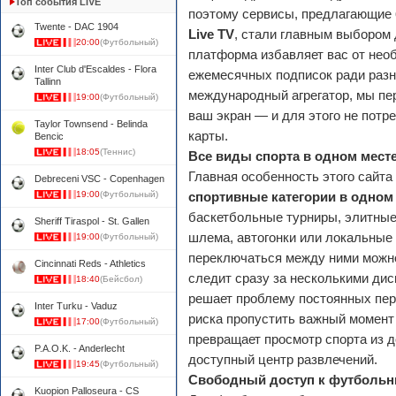
Топ события LIVE
поэтому сервисы, предлагающие
Twente - DAC 1904
Live TV
, стали главным выбором
20:00
(Футбольный)
платформа избавляет вас от нео
Inter Club d'Escaldes - Flora
ежемесячных подписок ради разн
Tallinn
международный агрегатор, мы пе
19:00
(Футбольный)
ваш экран — и для этого не потр
Taylor Townsend - Belinda
карты.
Bencic
18:05
(Теннис)
Все виды спорта в одном мест
Главная особенность этого сайт
Debreceni VSC - Copenhagen
19:00
(Футбольный)
спортивные категории в одном
баскетбольные турниры, элитны
Sheriff Tiraspol - St. Gallen
шлема, автогонки или локальны
19:00
(Футбольный)
переключаться между ними можно 
Cincinnati Reds - Athletics
следит сразу за несколькими ди
18:40
(Бейсбол)
решает проблему постоянных пе
Inter Turku - Vaduz
риска пропустить важный момент 
17:00
(Футбольный)
превращает просмотр спорта из д
P.A.O.K. - Anderlecht
доступный центр развлечений.
19:45
(Футбольный)
Свободный доступ к футболь
Kuopion Palloseura - CS