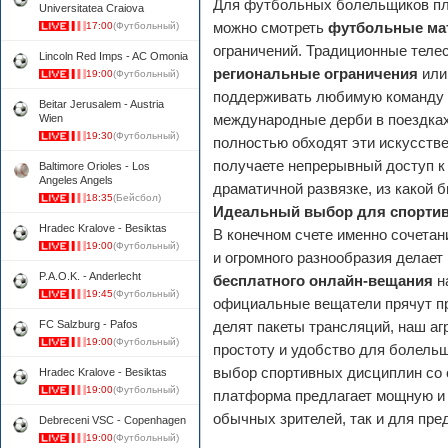
Для футбольных болельщиков пл
Universitatea Craiova
можно смотреть
футбольные ма
17:00
(Футбольный)
ограничений. Традиционные теле
Lincoln Red Imps - AC Omonia
региональные ограничения
или
19:00
(Футбольный)
поддерживать любимую команду 
Beitar Jerusalem - Austria
международные дерби в поездках
Wien
19:30
(Футбольный)
полностью обходят эти искусст
получаете непрерывный доступ к 
Baltimore Orioles - Los
Angeles Angels
драматичной развязке, из какой б
18:35
(Бейсбол)
Идеальный выбор для спортив
Hradec Kralove - Besiktas
В конечном счете именно сочета
19:00
(Футбольный)
и огромного разнообразия делает
P.A.O.K. - Anderlecht
бесплатного онлайн-вещания
н
19:45
(Футбольный)
официальные вещатели прячут пр
FC Salzburg - Pafos
делят пакеты трансляций, наш аг
19:00
(Футбольный)
простоту и удобство для болел
выбор спортивных дисциплин со
Hradec Kralove - Besiktas
19:00
(Футбольный)
платформа предлагает мощную и 
обычных зрителей, так и для пре
Debreceni VSC - Copenhagen
19:00
(Футбольный)