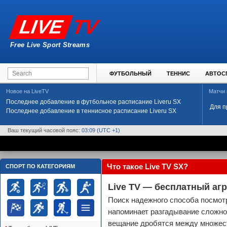
TV
LIVE
Free Live Sport Streams
ФУТБОЛЬНЫЙ
ТЕННИС
АВТОС
Новое на LiveTV
Матчи
Последнее добавление в футбольное расписание Liveru SX
Для п
Последнее добавление в теннисное расписание Liveru SX
Ваш текущий часовой пояс:
03:09
(UTC +1)
Что такое Live TV SX?
СПОРТ ПО КАТЕГОРИЯМ
Live TV — бесплатный аг
Поиск надежного способа посмот
напоминает разгадывание сложно
вещание дробятся между множес