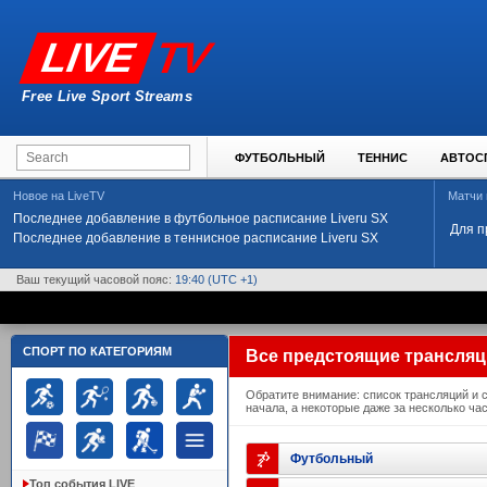
TV
LIVE
Free Live Sport Streams
ФУТБОЛЬНЫЙ
ТЕННИС
АВТОС
Новое на LiveTV
Матчи
Последнее добавление в футбольное расписание Liveru SX
Для п
Последнее добавление в теннисное расписание Liveru SX
Ваш текущий часовой пояс:
19:40
(UTC +1)
СПОРТ ПО КАТЕГОРИЯМ
Все предстоящие трансля
Обратите внимание: список трансляций и 
начала, а некоторые даже за несколько час
Футбольный
Топ события LIVE