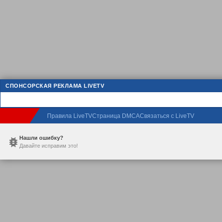
СПОНСОРСКАЯ РЕКЛАМА LIVETV
Правила LiveTV
Страница DMCA
Связаться с LiveTV
Нашли ошибку?
Давайте исправим это!