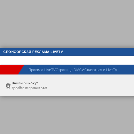
СПОНСОРСКАЯ РЕКЛАМА LIVETV
Правила LiveTV
Страница DMCA
Связаться с LiveTV
Нашли ошибку?
Давайте исправим это!