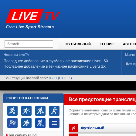
TV
LIVE
Free Live Sport Streams
ФУТБОЛЬНЫЙ
ТЕННИС
АВТОС
Новое на LiveTV
Матчи
Последнее добавление в футбольное расписание Liveru SX
Для п
Последнее добавление в теннисное расписание Liveru SX
Ваш текущий часовой пояс:
05:31
(UTC +1)
СПОРТ ПО КАТЕГОРИЯМ
Все предстоящие трансля
Обратите внимание: список трансляций и 
начала, а некоторые даже за несколько час
Футбольный
Топ события LIVE