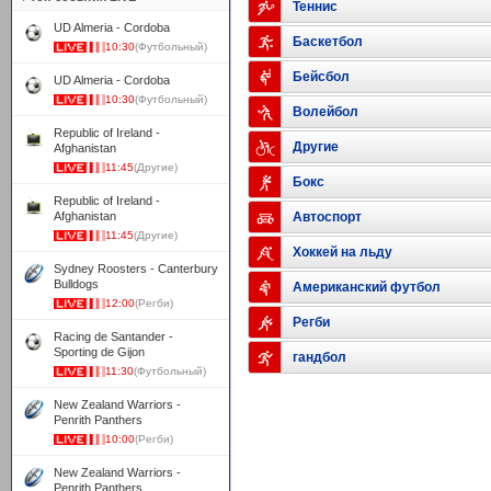
Теннис
UD Almeria - Cordoba
Баскетбол
10:30
(Футбольный)
Бейсбол
UD Almeria - Cordoba
10:30
(Футбольный)
Волейбол
Republic of Ireland -
Другие
Afghanistan
11:45
(Другие)
Бокс
Republic of Ireland -
Afghanistan
Автоспорт
11:45
(Другие)
Хоккей на льду
Sydney Roosters - Canterbury
Bulldogs
Американский футбол
12:00
(Регби)
Регби
Racing de Santander -
Sporting de Gijon
гандбол
11:30
(Футбольный)
New Zealand Warriors -
Penrith Panthers
10:00
(Регби)
New Zealand Warriors -
Penrith Panthers