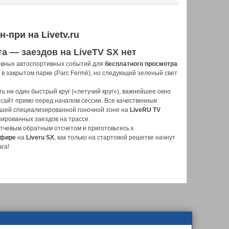
-при на Livetv.ru
а — заездов на LiveTV SX нет
тивных автоспортивных событий для
бесплатного просмотра
 в закрытом парке (Parc Fermé), но следующий зеленый свет
ь ни один быстрый круг («летучий круг»), важнейшее окно
 сайт прямо перед началом сессии. Все качественные
шей специализированной гоночной зоне на
LiveRU TV
ированных заездов на трассе.
атчевым обратным отсчетом и приготовьтесь к
эфире
на
Liveru SX
, как только на стартовой решетке начнут
ага!