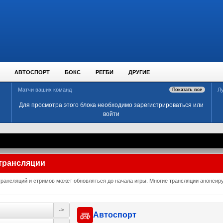
АВТОСПОРТ
БОКС
РЕГБИ
ДРУГИЕ
Матчи ваших команд
Л
Показать все
Для просмотра этого блока необходимо зарегистрироваться или
войти
трансляции
рансляций и стримов может обновляться до начала игры. Многие трансляции анонсирую
->
Автоспорт