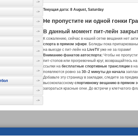
->
Текущая дата: 8 August, Saturday
->
Не пропустите ни одной гонки Гран
->
В данный момент пит-лейн закрыт
->
К сожалению, сейчас в нашей сетке вещания нет ак
->
спорта в прямом эфире
. Болиды пока припаркованы
на выезде с пит-лейн на
LiveTV
уже не за горами!
->
Вниманию фанатов автоспорта:
Чтобы не пропустит
пит-стопов или прогревочный круг, возвращайтесь на
->
ссылки на
бесплатные спортивные трансляции
в на
->
появляются ровно за
30–2 минуты до начала
заплан
Добавьте эту страницу в закладки, следите за предм
тбол
->
высококлассному
спортивному вещанию в прямом 
загораться красные огни. До встречи у клетчатого фл
->
->