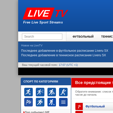
TV
LIVE
Free Live Sport Streams
ФУТБОЛЬНЫЙ
ТЕННИС
Новое на LiveTV
Последнее добавление в футбольное расписание Liveru SX
Последнее добавление в теннисное расписание Liveru SX
Ваш текущий часовой пояс:
17:07
(UTC +1)
СПОРТ ПО КАТЕГОРИЯМ
Все предстоящие 
Обратите внимание: список т
часов до начала.
Футбольный
Топ события LIVE