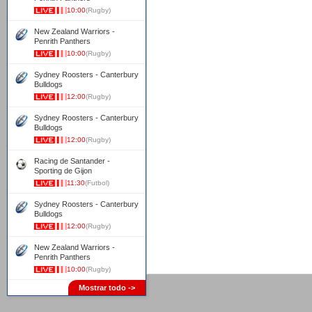
10:00
(Rugby)
New Zealand Warriors -
Penrith Panthers
10:00
(Rugby)
Sydney Roosters - Canterbury
Bulldogs
12:00
(Rugby)
Sydney Roosters - Canterbury
Bulldogs
12:00
(Rugby)
Racing de Santander -
Sporting de Gijon
11:30
(Futbol)
Sydney Roosters - Canterbury
Bulldogs
12:00
(Rugby)
New Zealand Warriors -
Penrith Panthers
10:00
(Rugby)
Mostrar todo ->