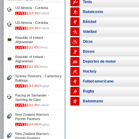
Tenis
UD Almeria - Cordoba
Baloncesto
10:30
(Futbol)
Béisbol
UD Almeria - Cordoba
10:30
(Futbol)
Voleibol
Republic of Ireland -
Otros
Afghanistan
11:45
(Otros)
Boxeo
Republic of Ireland -
Afghanistan
Deportes de motor
11:45
(Otros)
Hockey
Sydney Roosters - Canterbury
Bulldogs
Futbol americano
12:00
(Rugby)
Rugby
Racing de Santander -
Sporting de Gijon
Balonmano
11:30
(Futbol)
New Zealand Warriors -
Penrith Panthers
10:00
(Rugby)
New Zealand Warriors -
Penrith Panthers