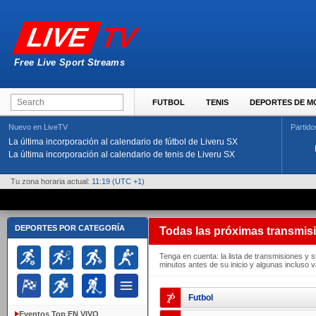
TV
LIVE
Free Live Sport Streams
FUTBOL
TENIS
DEPORTES DE 
Nuevo en LiveTV
Partido
La última incorporación al calendario de fútbol de Liveru SX
La última incorporación al calendario de tenis de Liveru SX
Tu zona horaria actual:
11:19
(UTC +1)
DEPORTES POR CATEGORÍA
Todas las próximas transmis
Tenga en cuenta: la lista de transmisiones y 
minutos antes de su inicio y algunas incluso 
Futbol
Eventos Top EN VIVO