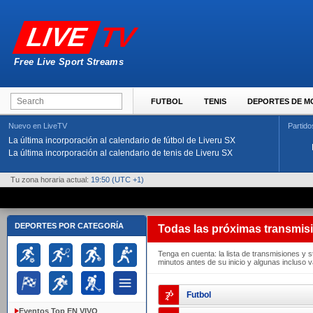
TV
LIVE
Free Live Sport Streams
FUTBOL
TENIS
DEPORTES DE 
Nuevo en LiveTV
Partido
La última incorporación al calendario de fútbol de Liveru SX
La última incorporación al calendario de tenis de Liveru SX
Tu zona horaria actual:
19:50
(UTC +1)
DEPORTES POR CATEGORÍA
Todas las próximas transmis
Tenga en cuenta: la lista de transmisiones y 
minutos antes de su inicio y algunas incluso 
Futbol
Eventos Top EN VIVO