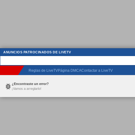
ANUNCIOS PATROCINADOS DE LIVETV
Reglas de LiveTV
Página DMCA
Contactar a LiveTV
¿Encontraste un error?
¡Vamos a arreglarlo!