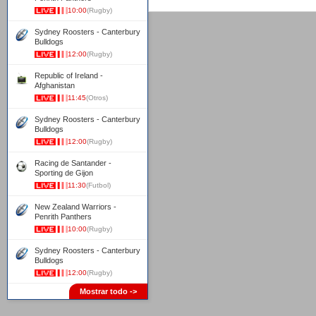
10:00
(Rugby)
Sydney Roosters - Canterbury
Bulldogs
12:00
(Rugby)
Republic of Ireland -
Afghanistan
11:45
(Otros)
Sydney Roosters - Canterbury
Bulldogs
12:00
(Rugby)
Racing de Santander -
Sporting de Gijon
11:30
(Futbol)
New Zealand Warriors -
Penrith Panthers
10:00
(Rugby)
Sydney Roosters - Canterbury
Bulldogs
12:00
(Rugby)
Mostrar todo ->