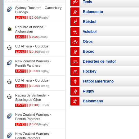
Tenis
Sydney Roosters - Canterbury
Baloncesto
Bulldogs
12:00
(Rugby)
Béisbol
Republic of Ireland -
Afghanistan
Voleibol
11:45
(Otros)
Otros
UD Almeria - Cordoba
Boxeo
10:30
(Futbol)
New Zealand Warriors -
Deportes de motor
Penrith Panthers
10:00
(Rugby)
Hockey
UD Almeria - Cordoba
Futbol americano
10:30
(Futbol)
Rugby
Racing de Santander -
Sporting de Gijon
Balonmano
11:30
(Futbol)
New Zealand Warriors -
Penrith Panthers
10:00
(Rugby)
New Zealand Warriors -
Penrith Panthers