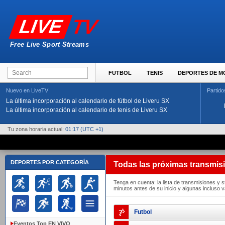
TV
LIVE
Free Live Sport Streams
FUTBOL
TENIS
DEPORTES DE 
Nuevo en LiveTV
Partido
La última incorporación al calendario de fútbol de Liveru SX
La última incorporación al calendario de tenis de Liveru SX
Tu zona horaria actual:
01:17
(UTC +1)
DEPORTES POR CATEGORÍA
Todas las próximas transmis
Tenga en cuenta: la lista de transmisiones y 
minutos antes de su inicio y algunas incluso 
Futbol
Eventos Top EN VIVO