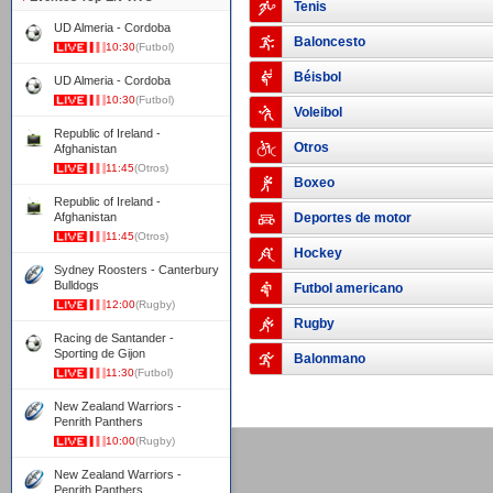
Tenis
UD Almeria - Cordoba
Baloncesto
10:30
(Futbol)
Béisbol
UD Almeria - Cordoba
10:30
(Futbol)
Voleibol
Republic of Ireland -
Otros
Afghanistan
11:45
(Otros)
Boxeo
Republic of Ireland -
Afghanistan
Deportes de motor
11:45
(Otros)
Hockey
Sydney Roosters - Canterbury
Bulldogs
Futbol americano
12:00
(Rugby)
Rugby
Racing de Santander -
Sporting de Gijon
Balonmano
11:30
(Futbol)
New Zealand Warriors -
Penrith Panthers
10:00
(Rugby)
New Zealand Warriors -
Penrith Panthers