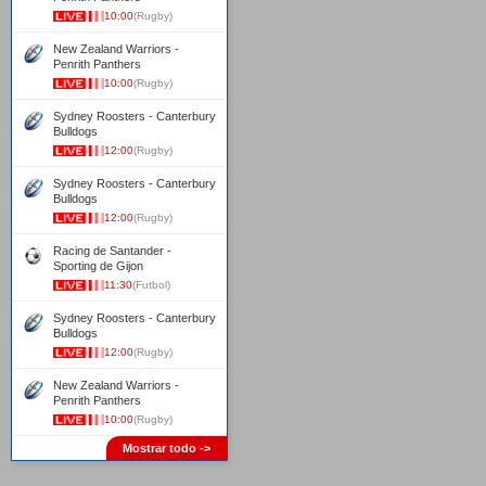
10:00
(Rugby)
New Zealand Warriors -
Penrith Panthers
10:00
(Rugby)
Sydney Roosters - Canterbury
Bulldogs
12:00
(Rugby)
Sydney Roosters - Canterbury
Bulldogs
12:00
(Rugby)
Racing de Santander -
Sporting de Gijon
11:30
(Futbol)
Sydney Roosters - Canterbury
Bulldogs
12:00
(Rugby)
New Zealand Warriors -
Penrith Panthers
10:00
(Rugby)
Mostrar todo ->