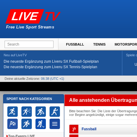
TV
LIVE
Free Live Sport Streams
FUSSBALL
TENNIS
MOTORSPOR
Neu auf LiveTV
Spiele
Die neueste Ergänzung zum Liveru SX Fußball-Spielplan
U
Die neueste Ergänzung zum Liveru SX Tennis-Spielplan
Deine aktuelle Zeitzone:
06:38
(UTC +1)
SPORT NACH KATEGORIEN
Alle anstehenden Übertragu
Bitte beachten Sie: Die Liste der Übertragun
vor Beginn angekündigt, einige sogar mehrer
Fussball
Top-Events LIVE