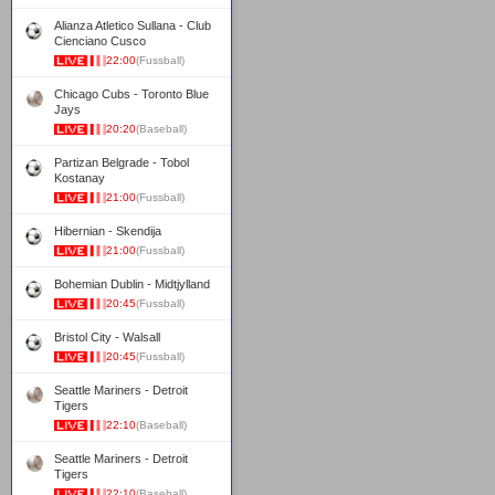
Alianza Atletico Sullana - Club
Cienciano Cusco
22:00
(Fussball)
Chicago Cubs - Toronto Blue
Jays
20:20
(Baseball)
Partizan Belgrade - Tobol
Kostanay
21:00
(Fussball)
Hibernian - Skendija
21:00
(Fussball)
Bohemian Dublin - Midtjylland
20:45
(Fussball)
Bristol City - Walsall
20:45
(Fussball)
Seattle Mariners - Detroit
Tigers
22:10
(Baseball)
Seattle Mariners - Detroit
Tigers
22:10
(Baseball)