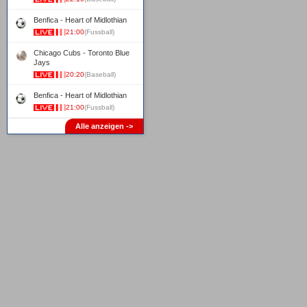
Benfica - Heart of Midlothian
21:00
(Fussball)
Chicago Cubs - Toronto Blue
Jays
20:20
(Baseball)
Benfica - Heart of Midlothian
21:00
(Fussball)
Alle anzeigen ->