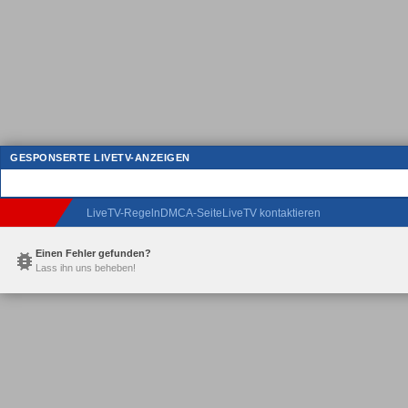
GESPONSERTE LIVETV-ANZEIGEN
LiveTV-Regeln
DMCA-Seite
LiveTV kontaktieren
Einen Fehler gefunden?
Lass ihn uns beheben!