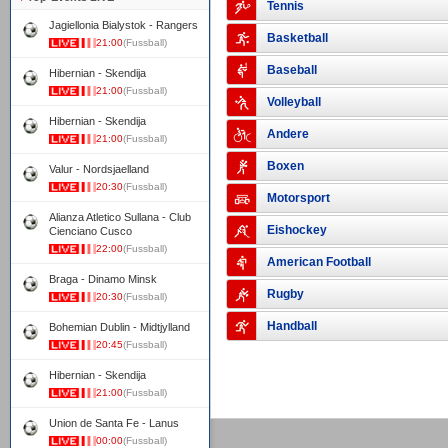
Tennis
Jagiellonia Bialystok - Rangers
Basketball
21:00
(Fussball)
Baseball
Hibernian - Skendija
21:00
(Fussball)
Volleyball
Hibernian - Skendija
Andere
21:00
(Fussball)
Boxen
Valur - Nordsjaelland
20:30
(Fussball)
Motorsport
Alianza Atletico Sullana - Club
Eishockey
Cienciano Cusco
22:00
(Fussball)
American Football
Braga - Dinamo Minsk
Rugby
20:30
(Fussball)
Handball
Bohemian Dublin - Midtjylland
20:45
(Fussball)
Hibernian - Skendija
21:00
(Fussball)
Union de Santa Fe - Lanus
00:00
(Fussball)