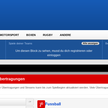
MOTORSPORT
BOXEN
RUGBY
ANDERE
Spiele deiner Teams
Be
Alle anzeigen
Um diesen Block zu sehen, musst du dich registrieren oder
einloggen
Übertragungen
der Übertragungen und Streams kann bis zum Spielbeginn aktualisiert werden. Viele Übertra
->
Fussball