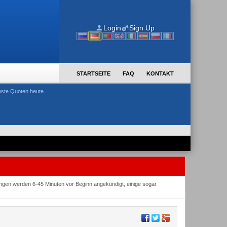
Login
Sign Up
STARTSEITE
FAQ
KONTAKT
ste Quoten heute
gungen werden 6-45 Minuten vor Beginn angekündigt, einige sogar