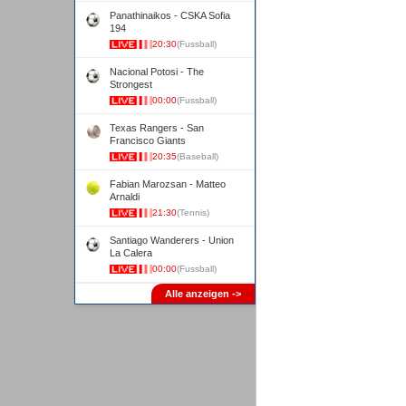
Panathinaikos - CSKA Sofia
194
20:30
(Fussball)
Nacional Potosi - The
Strongest
00:00
(Fussball)
Texas Rangers - San
Francisco Giants
20:35
(Baseball)
Fabian Marozsan - Matteo
Arnaldi
21:30
(Tennis)
Santiago Wanderers - Union
La Calera
00:00
(Fussball)
Alle anzeigen ->