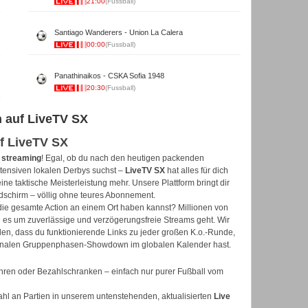
21:00
(Fussball)
Santiago Wanderers - Union La Calera
00:00
(Fussball)
Panathinaikos - CSKA Sofia 1948
20:30
(Fussball)
n auf LiveTV SX
f LiveTV SX
 streaming
! Egal, ob du nach den heutigen packenden
tensiven lokalen Derbys suchst –
LiveTV SX
hat alles für dich
ine taktische Meisterleistung mehr. Unsere Plattform bringt dir
ldschirm – völlig ohne teures Abonnement.
die gesamte Action an einem Ort haben kannst? Millionen von
es um zuverlässige und verzögerungsfreie Streams geht. Wir
llen, dass du funktionierende Links zu jeder großen K.o.-Runde,
ionalen Gruppenphasen-Showdown im globalen Kalender hast.
ren oder Bezahlschranken – einfach nur purer Fußball vom
hl an Partien in unserem untenstehenden, aktualisierten
Live