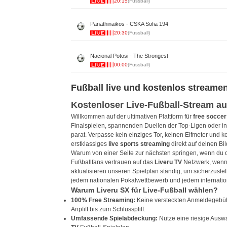
20:15
(Fussball)
Panathinaikos - CSKA Sofia 194
20:30
(Fussball)
Nacional Potosi - The Strongest
00:00
(Fussball)
Fußball live und kostenlos streame
Kostenloser Live-Fußball-Stream au
Willkommen auf der ultimativen Plattform für
free soccer
Finalspielen, spannenden Duellen der Top-Ligen oder in
parat. Verpasse kein einziges Tor, keinen Elfmeter und ke
erstklassiges
live sports streaming
direkt auf deinen Bi
Warum von einer Seite zur nächsten springen, wenn du 
Fußballfans vertrauen auf das
Liveru TV
Netzwerk, wenn 
aktualisieren unseren Spielplan ständig, um sicherzuste
jedem nationalen Pokalwettbewerb und jedem internat
Warum Liveru SX für Live-Fußball wählen?
100% Free Streaming:
Keine versteckten Anmeldegebüh
Anpfiff bis zum Schlusspfiff.
Umfassende Spielabdeckung:
Nutze eine riesige Auswa