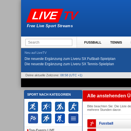
TV
LIVE
Free Live Sport Streams
FUSSBALL
TENNIS
Neu auf LiveTV
Die neueste Ergänzung zum Liveru SX Fußball-Spielplan
Die neueste Ergänzung zum Liveru SX Tennis-Spielplan
Deine aktuelle Zeitzone:
08:58
(UTC +1)
SPORT NACH KATEGORIEN
Alle anstehenden 
Bitte beachten Sie: Die Liste 
mehrere Stunden davor.
Fussball
Top-Events LIVE