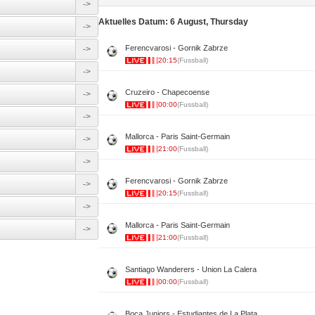
->
Aktuelles Datum: 6 August, Thursday
->
Ferencvarosi - Gornik Zabrze
->
20:15
(Fussball)
->
Cruzeiro - Chapecoense
->
00:00
(Fussball)
->
Mallorca - Paris Saint-Germain
->
21:00
(Fussball)
->
Ferencvarosi - Gornik Zabrze
->
20:15
(Fussball)
->
Mallorca - Paris Saint-Germain
->
21:00
(Fussball)
Santiago Wanderers - Union La Calera
00:00
(Fussball)
Boca Juniors - Estudiantes de La Plata