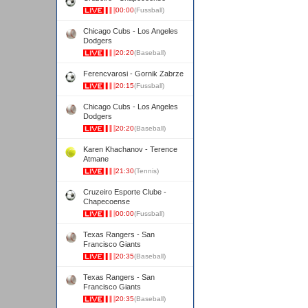
00:00
(Fussball)
Chicago Cubs - Los Angeles
Dodgers
20:20
(Baseball)
Ferencvarosi - Gornik Zabrze
20:15
(Fussball)
Chicago Cubs - Los Angeles
Dodgers
20:20
(Baseball)
Karen Khachanov - Terence
Atmane
21:30
(Tennis)
Cruzeiro Esporte Clube -
Chapecoense
00:00
(Fussball)
Texas Rangers - San
Francisco Giants
20:35
(Baseball)
Texas Rangers - San
Francisco Giants
20:35
(Baseball)