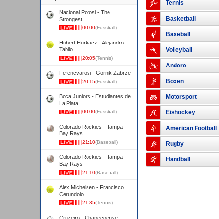
Tennis
Nacional Potosi - The
Basketball
Strongest
00:00
(Fussball)
Baseball
Hubert Hurkacz - Alejandro
Tabilo
Volleyball
20:05
(Tennis)
Andere
Ferencvarosi - Gornik Zabrze
Boxen
20:15
(Fussball)
Boca Juniors - Estudiantes de
Motorsport
La Plata
00:00
(Fussball)
Eishockey
Colorado Rockies - Tampa
American Football
Bay Rays
21:10
(Baseball)
Rugby
Colorado Rockies - Tampa
Handball
Bay Rays
21:10
(Baseball)
Alex Michelsen - Francisco
Cerundolo
21:35
(Tennis)
Cruzeiro - Chapecoense