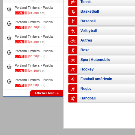
Tennis
Portland Timbers - Puebla
Basketball
04:30
(Foot)
Baseball
Portland Timbers - Puebla
04:30
(Foot)
Volleyball
Portland Timbers - Puebla
Autres
04:30
(Foot)
Boxe
Portland Timbers - Puebla
04:30
(Foot)
Sport Automobile
Portland Timbers - Puebla
Hockey
04:30
(Foot)
Football américain
Portland Timbers - Puebla
04:30
(Foot)
Rugby
Afficher tout ->
Handball