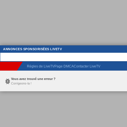
ANNONCES SPONSORISÉES LIVETV
Règles de LiveTV
Page DMCA
Contacter LiveTV
Vous avez trouvé une erreur ?
Corrigeons-la !