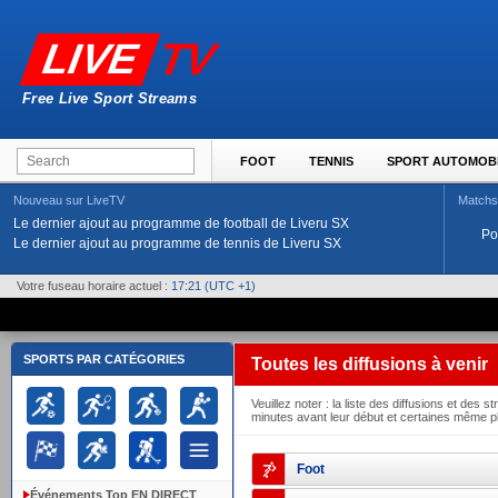
TV
LIVE
Free Live Sport Streams
FOOT
TENNIS
SPORT AUTOMOB
Nouveau sur LiveTV
Matchs
Le dernier ajout au programme de football de Liveru SX
Po
Le dernier ajout au programme de tennis de Liveru SX
Votre fuseau horaire actuel :
17:21
(UTC +1)
SPORTS PAR CATÉGORIES
Toutes les diffusions à venir
Veuillez noter : la liste des diffusions et de
minutes avant leur début et certaines même p
Foot
Événements Top EN DIRECT